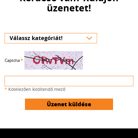
üzenetet!
Captcha
*
*
Kötelezően kitöltendő mező
Üzenet küldése