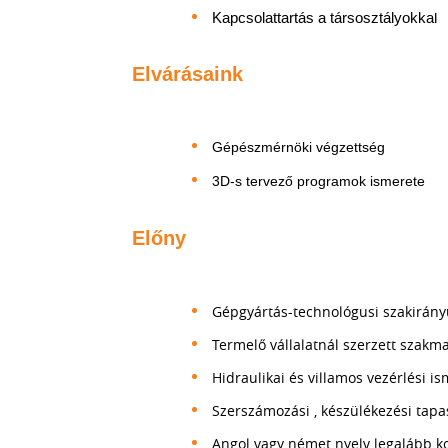
Kapcsolattartás a társosztályokka
l
Elvárásaink
Gépészmérnöki végzettség
3D-s tervező programok ismerete
Előny
Gépgyártás-technológusi szakirány
Termelő vállalatnál szerzett szakma
Hidraulikai és villamos vezérlési i
Szerszámozási , készülékezési tapa
Angol vagy német nyelv legalább k