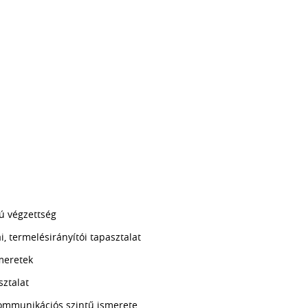
ú végzettség
i, termelésirányítói tapasztalat
smeretek
sztalat
ommunikációs szintű ismerete