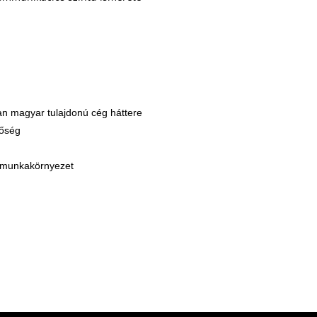
an magyar tulajdonú cég háttere
tőség
s munkakörnyezet