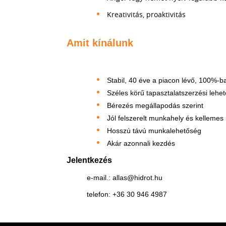
Kreativitás, proaktivitás
Amit kínálunk
Stabil, 40 éve a piacon lévő, 100%-b
Széles körű tapasztalatszerzési lehe
Bérezés megállapodás szerint
Jól felszerelt munkahely és kelleme
Hosszú távú munkalehetőség
Akár azonnali kezdés
Jelentkezés
e-mail.: allas@hidrot.hu
telefon: +36 30 946 4987