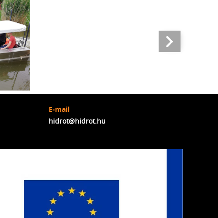
E-mail
hidrot@hidrot.hu