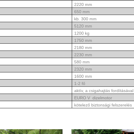
2220 mm
:
650 mm
:
kb. 300 mm
zökkel:
5120 mm
:
1200 kg
1750 mm
2180 mm
2230 mm
580 mm
2320 mm
1600 mm
1-2 fő
s:
aktív, a csigahajtás fordításával
EURO V dizelmotor
kötelező biztonsági felszerelés