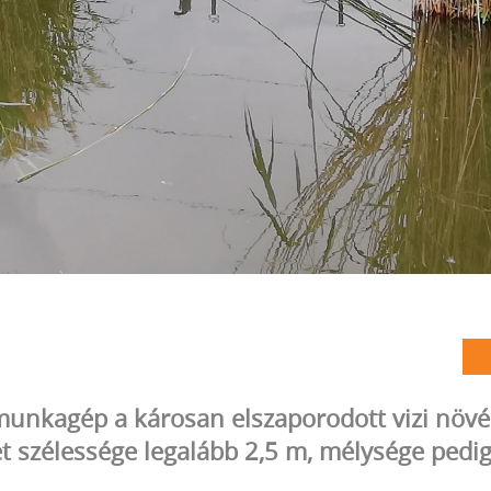
nkagép a károsan elszaporodott vizi növé
et szélessége legalább 2,5 m, mélysége pedi