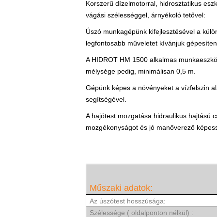
Korszerű dízelmotorral, hidrosztatikus esz
vágási szélességgel, árnyékoló tetővel:
Úszó munkagépünk kifejlesztésével a külön
legfontosabb műveletet kívánjuk gépesíteni
A HIDROT HM 1500 alkalmas munkaeszköz a 
mélysége pedig, minimálisan 0,5 m.
Gépünk képes a növényeket a vízfelszin alat
segítségével.
A hajótest mozgatása hidraulikus hajtású c
mozgékonyságot és jó manőverező képessé
Műszaki adatok:
Az úszótest hosszúsága:
Szélessége ( oldalponton 