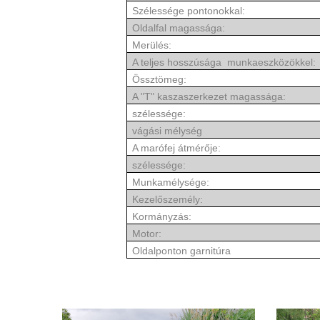
Szélessége pontonokkal:
Oldalfal magassága
Merülés
A teljes hosszúsága munkaeszkö
Össztömeg
A "T" kaszaszerkezet magassága:
szélessége:
vágási mélység
A marófej átmérője:
szélessége:
Munkamélysége:
Kezelőszemély:
Kormányzá
Motor:
Oldalponton garnitúra