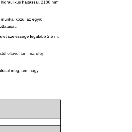
, hidraulikus hajtással, 2180 mm
 munkái közül az egyik
ttatását.
let szélessége legalább 2,5 m,
től eltávolítani marófej
valósul meg, ami nagy