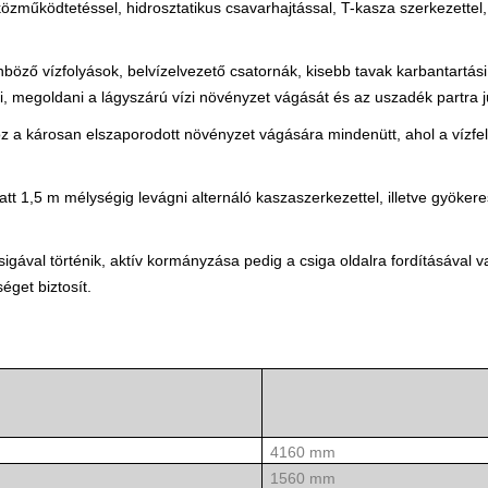
közműködtetéssel, hidrosztatikus csavarhajtással, T-kasza szerkezettel
böző vízfolyások, belvízelvezető csatornák, kisebb tavak karbantartási
, megoldani a lágyszárú vízi növényzet vágását és az uszadék partra ju
károsan elszaporodott növényzet vágására mindenütt, ahol a vízfelü
t 1,5 m mélységig levágni alternáló kaszaszerkezettel, illetve gyökeres
sigával történik, aktív kormányzása pedig a csiga oldalra fordításával 
get biztosít.
4160 mm
nélkül) :
1560 mm